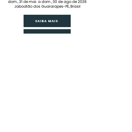
dom., 31 de mai. a dom., 30 de ago de 2026
Jaboatão dos Guararapes-PE, Brasil
SAIBA MAIS
REGISTRE-SE
NOSSO BLOG