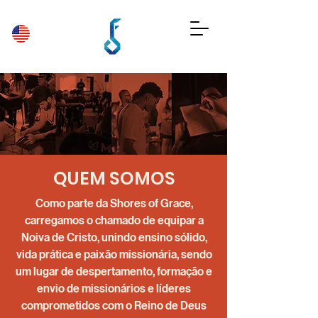
QUEM SOMOS
Como parte da Shores of Grace,
carregamos o chamado de equipar a
Noiva de Cristo, unindo ensino sólido,
vida prática e paixão missionária, sendo
um lugar de despertamento, formação e
envio de missionários e líderes
comprometidos com o Reino de Deus